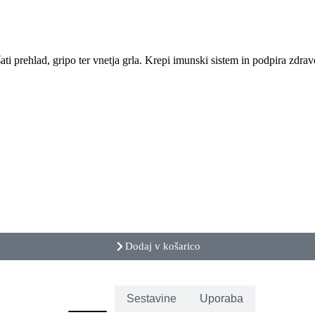
šati prehlad, gripo ter vnetja grla. Krepi imunski sistem in podpira zdra
Dodaj v košarico
Učinki
Sestavine
Uporaba