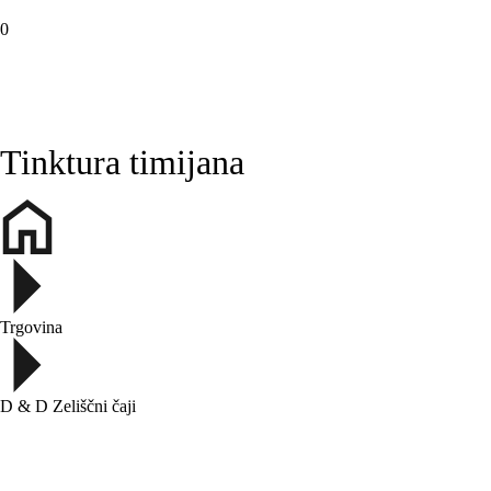
0
SL
Tinktura timijana
Trgovina
D & D Zeliščni čaji