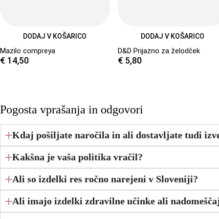
DODAJ V KOŠARICO
DODAJ V KOŠARICO
Mazilo compreya
D&D Prijazno za želodček
€
14,50
€
5,80
Pogosta vprašanja in odgovori
Kdaj pošiljate naročila in ali dostavljate tudi iz
Kakšna je vaša politika vračil?
Ali so izdelki res ročno narejeni v Sloveniji?
Ali imajo izdelki zdravilne učinke ali nadomešča