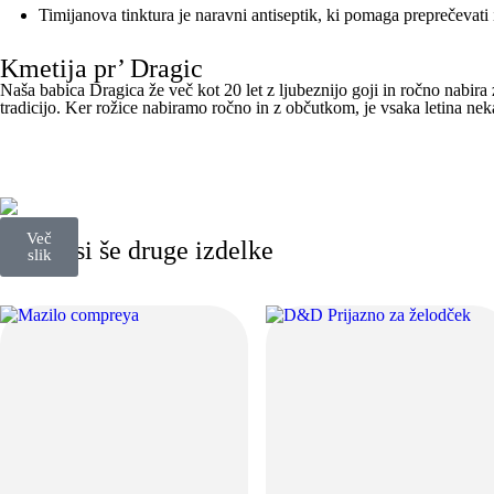
Timijanova tinktura je naravni antiseptik, ki pomaga preprečevati i
Kmetija pr’ Dragic
Naša babica Dragica že več kot 20 let z ljubeznijo goji in ročno nabira
tradicijo. Ker rožice nabiramo ročno in z občutkom, je vsaka letina ne
Več
Poglej si še druge izdelke
slik