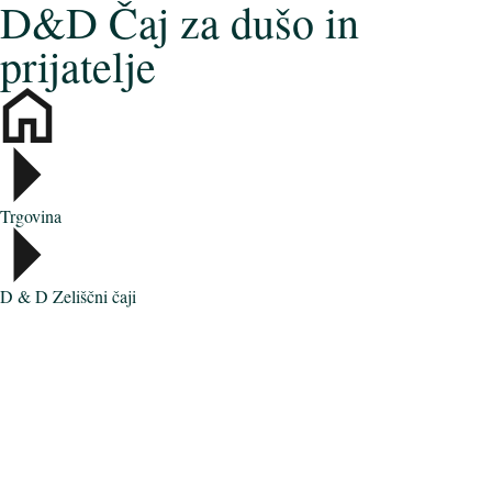
D&D Čaj za dušo in
prijatelje
Trgovina
D & D Zeliščni čaji