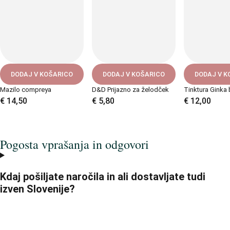
DODAJ V KOŠARICO
DODAJ V KOŠARICO
DODAJ V K
Mazilo compreya
D&D Prijazno za želodček
Tinktura Ginka 
€
14,50
€
5,80
€
12,00
Pogosta vprašanja in odgovori
Kdaj pošiljate naročila in ali dostavljate tudi
izven Slovenije?