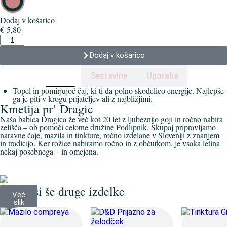
Dodaj v košarico
€
5,80
Dodaj v košarico
Učinki
Sestavine
Uporaba
Topel in pomirjujoč čaj, ki ti da polno skodelico energije. Najlepše
ga je piti v krogu prijateljev ali z najbližjimi.
Kmetija pr’ Dragic
Naša babica Dragica že več kot 20 let z ljubeznijo goji in ročno nabira
zelišča – ob pomoči celotne družine Podlipnik. Skupaj pripravljamo
naravne čaje, mazila in tinkture, ročno izdelane v Sloveniji z znanjem
in tradicijo. Ker rožice nabiramo ročno in z občutkom, je vsaka letina
nekaj posebnega – in omejena.
Poglej si še druge izdelke
Več
slik