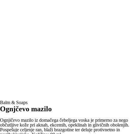
Balm & Soaps
Ognjčevo mazilo
Ognjičevo mazilo iz domačega čebeljega voska je primerno za nego
občutljive kože pri aknah, ekcemih, opeklinah in glivičnih obolenjih.
Pospešuje celjenje ran, blaži brazgotine ter deluje protivnetno in