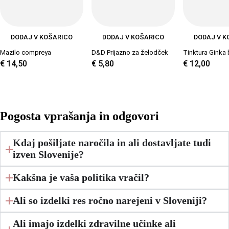
DODAJ V KOŠARICO
DODAJ V KOŠARICO
DODAJ V K
Mazilo compreya
D&D Prijazno za želodček
Tinktura Ginka 
€
14,50
€
5,80
€
12,00
Pogosta vprašanja in odgovori
Kdaj pošiljate naročila in ali dostavljate tudi
izven Slovenije?
Kakšna je vaša politika vračil?
Ali so izdelki res ročno narejeni v Sloveniji?
Ali imajo izdelki zdravilne učinke ali