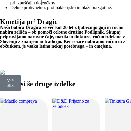
pri izpuščajih dojenčkov.
Deluje protivnetno, protibakterijsko in blaži brazgotine.
Kmetija pr’ Dragic
Naša babica Dragica že več kot 20 let z ljubeznijo goji in ročno
nabira zelišča – ob pomoči celotne družine Podlipnik. Skupaj
pripravljamo naravne čaje, mazila in tinkture, ročno izdelane v
Sloveniji z znanjem in tradicijo. Ker rožice nabiramo ročno in z
občutkom, je vsaka letina nekaj posebnega – in omejena.
Več
Poglej si še druge izdelke
slik