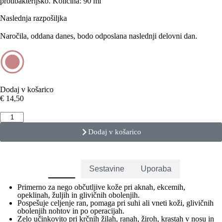
protibakterijsko. Količina: 90 ml
Naslednja razpošiljka
Naročila, oddana danes, bodo odposlana naslednji delovni dan.
Dodaj v košarico
€
14,50
Dodaj v košarico
Učinki
Sestavine
Uporaba
Primerno za nego občutljive kože pri aknah, ekcemih,
opeklinah, žuljih in glivičnih obolenjih.
Pospešuje celjenje ran, pomaga pri suhi ali vneti koži, glivičnih
obolenjih nohtov in po operacijah.
Zelo učinkovito pri krčnih žilah, ranah, žiroh, krastah v nosu in