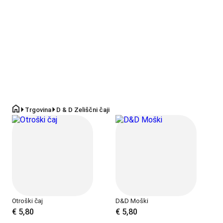
landing
Trgovina
D & D Zeliščni čaji
Otroški čaj
D&D Moški
€
5,80
€
5,80