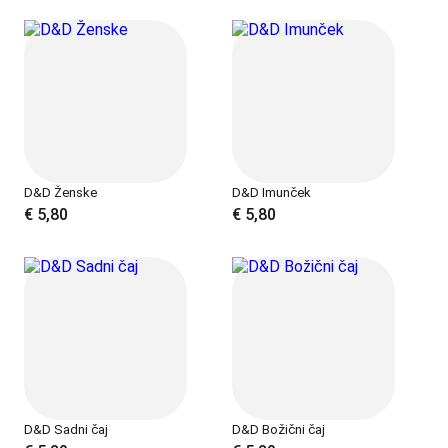
D&D Ženske
D&D Imunček
€
5,80
€
5,80
D&D Sadni čaj
D&D Božični čaj