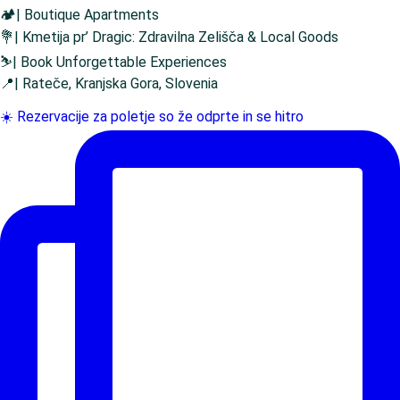
🏕️| Boutique Apartments
💐| Kmetija pr’ Dragic: Zdravilna Zelišča & Local Goods
⛷️| Book Unforgettable Experiences
📍| Rateče, Kranjska Gora, Slovenia
☀️ Rezervacije za poletje so že odprte in se hitro