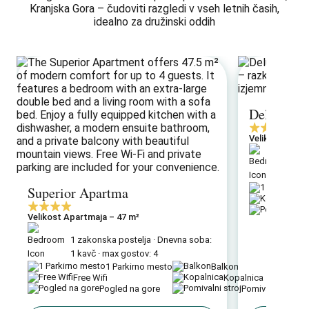
Deluxe Ap
Velikost Apar
2 za
kavč
Superior Apartma
Ko
Velikost Apartmaja – 47 m²
1 zakonska postelja · Dnevna soba:
1 kavč · max gostov: 4
1 Parkirno mesto
Balkon
Free Wifi
Kopalnica
Pogled na gore
Pomivalni stroj