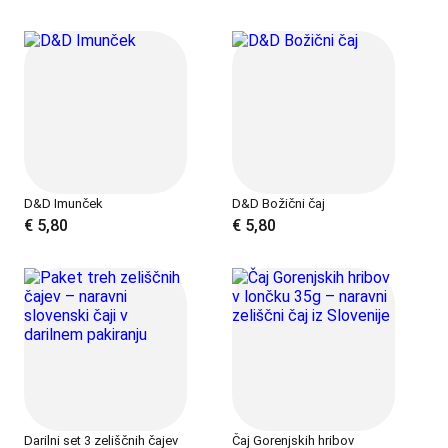
D&D Imunček
D&D Božični čaj
€
5,80
€
5,80
Darilni set 3 zeliščnih čajev
Čaj Gorenjskih hribov