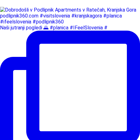
Naši jutranji pogledi 🌄 #planica #IFeelSlovenia #